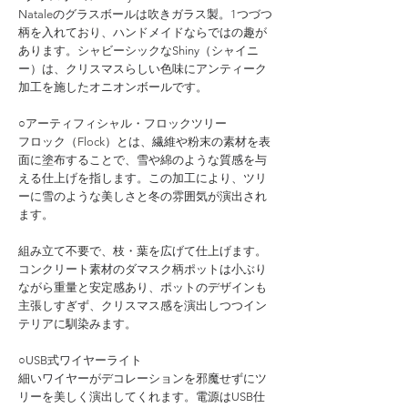
Nataleのグラスボールは吹きガラス製。1つづつ
柄を入れており、ハンドメイドならではの趣が
あります。シャビーシックなShiny（シャイニ
ー）は、クリスマスらしい色味にアンティーク
加工を施したオニオンボールです。
○アーティフィシャル・フロックツリー
フロック（Flock）とは、繊維や粉末の素材を表
面に塗布することで、雪や綿のような質感を与
える仕上げを指します。この加工により、ツリ
ーに雪のような美しさと冬の雰囲気が演出され
ます。
組み立て不要で、枝・葉を広げて仕上げます。
コンクリート素材のダマスク柄ポットは小ぶり
ながら重量と安定感あり、ポットのデザインも
主張しすぎず、クリスマス感を演出しつつイン
テリアに馴染みます。
○USB式ワイヤーライト
細いワイヤーがデコレーションを邪魔せずにツ
リーを美しく演出してくれます。電源はUSB仕