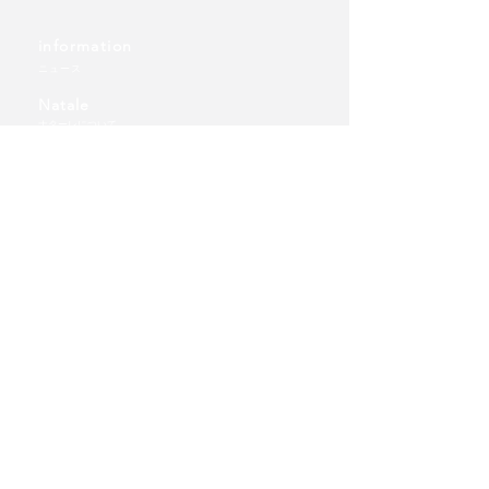
information
ニュース
Natale
ナターレについて
Technical Guide
クリスマスツリーの選び方
Shop
ショップトップ
ツリー
TT卓上タイプ(テーブルトップ)
WD壁掛けタイプ（ウォールデコ）
FT床置きタイプ（フロアツリー）
​オーナメント
FTオーナメント
ご利用ガイド | 送料について
​個人情報保護方針
Wholesale