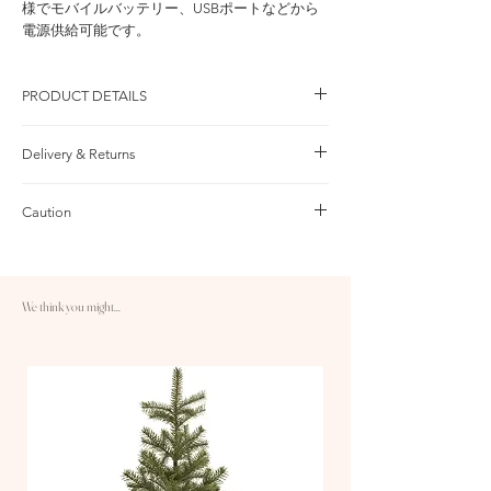
様でモバイルバッテリー、USBポートなどから
電源供給可能です。
PRODUCT DETAILS
品 番：NTTF-SHGD 本体価格：￥49,500/ 税込価
Delivery & Returns
格：￥54,450
セット内容
日本国内
・フロックツリー：95cm×1体
Caution
10,000円以上のご注文は送料無料です
・LEDイルミネーション： 10M 100球×1本
1営業日処理＋3～4営業日配送
・グラスボールシャイニーゴールド：L×6球 、
フロックは落ちていきます
返品：商品到着後30日以内であれば、返
M×12球 、S×12球
フロックは少しの振動でも落ちていきます。日
品・交換が可能です
・クリスマスツリーの作り方（取説）
本ではフロックの購入は難しいので、お手入れ
We think you might...
として「スノーパウダースプレー」を噴くこと
[ ツリー ]
をお勧めします。
サイズ(cm)：本体 W70×H95、ベース Ф13.5、
H14、3.7kg、素 材：ポリ塩化ビニール、プラ
スチック、セメント
[ USB式ワイヤーライト ]
サイズ：全長 10m、球間 10cm、81.6g、カラ
ー：ライト シャンパンゴールド