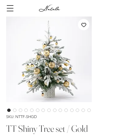
SKU: NTTF-SHGD
TT Shiny Tree set / Gold