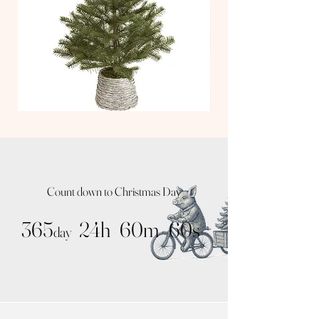
[グラスボールシャイニー]
[S]サイズ(cm)：W3×H3.5、約14g [M]サイズ
(cm)：W5×H5.5、約26g [L] サイズ(cm)：
W7×H7.5、約53g カラー：ゴールド、素 材：
ガラス、金属
TT
TT
Nude
Kit
Tree
Tree
/
/
Natural
Noah
Pot
Silver
Count down to Christmas Day
365
24h
60m
60s
day