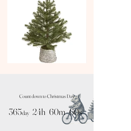
鉄
LEDイルミネーション：銅線、プラスチック
TT
TT
Nude
Kit
Tree
Tree
/
/
Natural
Noah
Pot
Silver
Count down to Christmas Day
365
24h
60m
60s
day