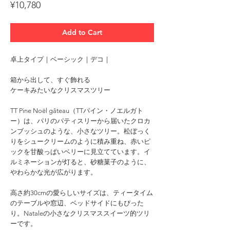
Price
¥10,780
Add to Cart
卓上タイプ｜ベーシック｜デコ｜
箱から出して、すぐ飾れる
ケーキみたいなクリスマスツリー
TT Pine Noël gâteau（TTパイン・ノエルガト
ー）は、パリのパティスリーから届いたクロカ
ンブッシュのような、小さなツリー。松ぼっく
りをシュークリームのように積み重ね、赤いピ
ックを甘酸っぱいベリーに見立てています。イ
ルミネーションが灯ると、砂糖菓子のように、
やわらかな光が広がります。
高さ約30cmの愛らしいサイズは、ティータイム
のテーブルや窓辺、ベッドサイドにもぴった
り。Nataleの小さなクリスマススイーツ的ツリ
ーです。