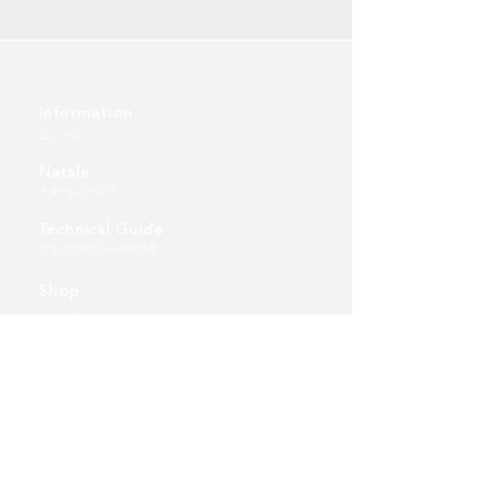
information
ニュース
Natale
ナターレについて
Technical Guide
クリスマスツリーの選び方
Shop
ショップトップ
ツリー
TT卓上タイプ(テーブルトップ)
WD壁掛けタイプ（ウォールデコ）
FT床置きタイプ（フロアツリー）
​オーナメント
FTオーナメント
ご利用ガイド | 送料について