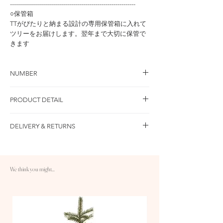
---------------------------------------------------------------
○保管箱
TTがぴたりと納まる設計の専用保管箱に入れて
ツリーをお届けします。翌年まで大切に保管で
きます
NUMBER
品 番：NTTP-30R 本体価格：￥9,800 / 税込価
PRODUCT DETAIL
格：￥10,780
セット内容
DELIVERY & RETURNS
ツリー×1
LEDイルミネーション電池式（CR2023ボタン電
○送料：10,000円以上のご注文で送料無料です
池）×1
○配送：ヤマト運輸 1〜3日配送
TT保管箱×1
○返品：商品到着後30日以内返品・交換が可能
サイズ
We think you might...
です。詳しくはFAQをご参照ください▷
ツリー：本体 W13cm×H19cm、ベース Φ11.5×
https://www.thenatale.com/faq
Ｈ8.5cm 約600g
LEDイルミネーション：1m 20球 シャンパンゴ
ールド色、
素材
本体：発泡スチロール、天然カラマツ、ベース