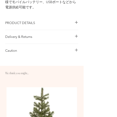
様でモバイルバッテリー、USBポートなどから
電源供給可能です。
PRODUCT DETAILS
品 番：NTTF-SHSV 本体価格：￥49,500 / 税込価
Delivery & Returns
格：￥54,450
日本国内
セット内容
Caution
10,000円以上のご注文は送料無料です
・フロックツリー：95cm×1体
1営業日処理＋3～4営業日配送
・LEDイルミネーション： 10M 100球×1本
フロックは落ちていきます
返品：商品到着後30日以内であれば、返
・グラスボールシャイニーシルバー：L×6球 、
フロックは少しの振動でも落ちていきます。日
品・交換が可能です
M×12球 、S×12球
本ではフロックの購入は難しいので、お手入れ
・クリスマスツリーの作り方（取説）
We think you might...
として「スノーパウダースプレー」を噴くこと
をお勧めします。
[ ツリー ]
サイズ(cm)：本体 W70×H95、ベース Ф13.5、
H14、3.7kg、素 材：ポリ塩化ビニール、プラ
スチック、セメント
[ USB式ワイヤーライト ]
サイズ：全長 10m、球間 10cm、81.6g、カラ
ー：ライト シャンパンゴールド