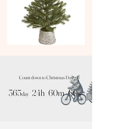
[グラスボールシャイニー]
[S]サイズ(cm)：W3×H3.5、約14g [M]サイズ
(cm)：W5×H5.5、約26g [L] サイズ(cm)：
W7×H7.5、約53g カラー：シルバー、素 材：
ガラス、金属
TT
TT
Nude
Kit
Tree
Tree
/
/
Natural
Noah
Pot
Silver
Count down to Christmas Day
365
24h
60m
60s
day