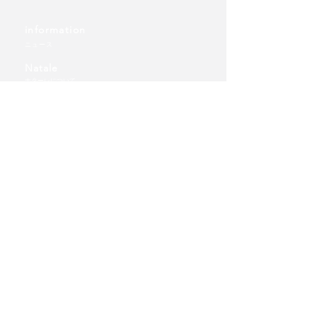
information
ニュース
Natale
ナターレについて
Technical Guide
クリスマスツリーの選び方
Shop
ショップトップ
ツリー
TT卓上タイプ(テーブルトップ)
WD壁掛けタイプ（ウォールデコ）
FT床置きタイプ（フロアツリー）
​オーナメント
FTオーナメント
ご利用ガイド | 送料について
​個人情報保護方針
Wholesale