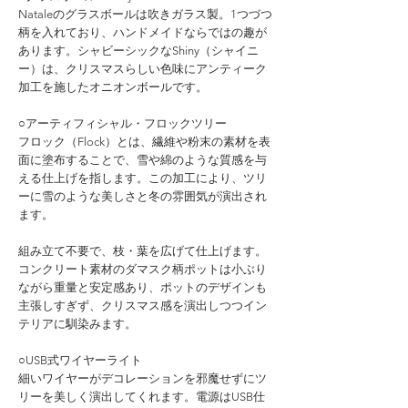
Nataleのグラスボールは吹きガラス製。1つづつ
柄を入れており、ハンドメイドならではの趣が
あります。シャビーシックなShiny（シャイニ
ー）は、クリスマスらしい色味にアンティーク
加工を施したオニオンボールです。
○アーティフィシャル・フロックツリー
フロック（Flock）とは、繊維や粉末の素材を表
面に塗布することで、雪や綿のような質感を与
える仕上げを指します。この加工により、ツリ
ーに雪のような美しさと冬の雰囲気が演出され
ます。
組み立て不要で、枝・葉を広げて仕上げます。
コンクリート素材のダマスク柄ポットは小ぶり
ながら重量と安定感あり、ポットのデザインも
主張しすぎず、クリスマス感を演出しつつイン
テリアに馴染みます。
○USB式ワイヤーライト
細いワイヤーがデコレーションを邪魔せずにツ
リーを美しく演出してくれます。電源はUSB仕