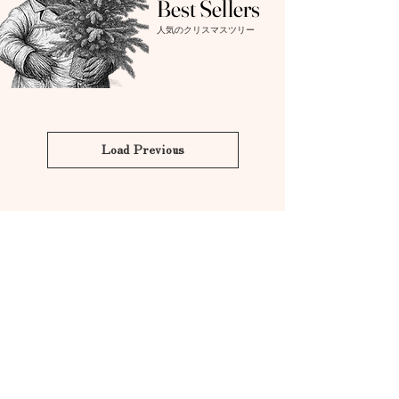
Best Sellers
人気のクリスマスツリー
Load Previous
Count down to Christmas Day
365
24h
60m
60s
day